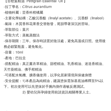
【苦橙葉精油  Petitgrain Essential  Oil 】
-拉丁學名：𝘊𝘪𝘵𝘳𝘶𝘴 𝘢𝘶𝘳𝘢𝘯𝘵𝘪𝘶𝘮
-植物科屬：芸香科柑橘屬
-主要化學結構 : 乙酸沉香酯（linalyl acetate）、沉香醇（linalool）
-氣味：木質香和花果香交替散發，尾韻帶著深沉的苦味。
-萃取部位：葉片
-萃取方式：蒸氣蒸餾法
-保存期限：三年。保存時請置於陰涼處，避免高溫或日照。使用後
務必鎖緊瓶蓋，避免氧化。
-容量：10ml
-產地：巴拉圭
-搭配精油：真正薰衣草精油、甜橙精油、乳香精油、迷迭香精油、
天竺葵精油、佛手柑精油
-可搭配水氧機、擴香儀使用，以淨化居家環境與保健身體
-安全提醒：1)本產品為純精油，建議塗抹需加基底油稀釋至5%以
下。初次使用可以先塗抹於手腕內側作過敏反應測試。
                   2) 嬰幼兒與孕婦使用前請資訊相關專業人士。