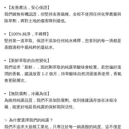
• 【友善農法，安心保證】
我們雖無有機認證，但堅持友善栽種。全程不使用任何化學農藥與
除草劑，將對土地的傷害降到最低。
• 【100% 純淨，不稀釋】
堅持第一道萃取。保證不添加任何純水稀釋，您拿到的每一滴都是
蒸餾過程中最純粹的凝結水。
• 【新鮮萃取的自然變化】
我們追求「新鮮」，因此剛萃取的純露草酸味會較重。若您偏好溫
潤的香氣，建議放置 1-2 個月，待草酸味自然消退後再使用，香氣
會更顯層次。
• 【無防腐劑，冷藏為佳】
為維持純露品質，我們不添加防腐劑。收到後建議存放在冰箱冷
藏，能更好地延長純露的保鮮期與活性。
✨ 為什麼選擇我們的純露？
我們不追求大規模工業化，只專注於每一鍋蒸餾的純度。這不僅是